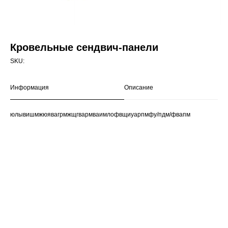
Кровельные сендвич-панели
SKU:
Информация
Описание
юлывишмжюявагрмжщгвармваимлофвщиуарпмфу/пдм/фвапм